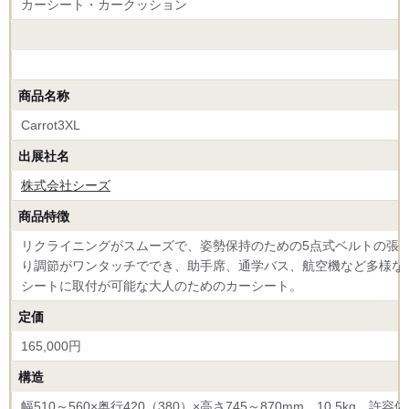
カーシート・カークッション
商品名称
Carrot3XL
出展社名
株式会社シーズ
商品特徴
リクライニングがスムーズで、姿勢保持のための5点式ベルトの張
り調節がワンタッチででき、助手席、通学バス、航空機など多様な
シートに取付が可能な大人のためのカーシート。
定価
165,000円
構造
幅510～560×奥行420（380）×高さ745～870mm 10.5kg 許容体